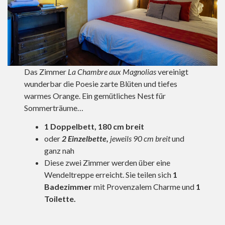
Das Zimmer
La Chambre aux Magnolias
vereinigt
wunderbar die Poesie zarte Blüten und tiefes
warmes Orange. Ein gemütliches Nest für
Sommerträume…
1 Doppelbett, 180 cm breit
oder
2 Einzelbette,
jeweils 90 cm breit
und
ganz nah
Diese zwei Zimmer werden über eine
Wendeltreppe erreicht. Sie teilen sich
1
Badezimmer
mit Provenzalem Charme und
1
Toilette.