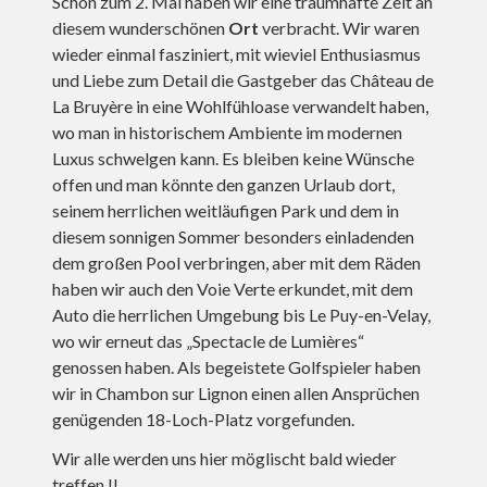
Schon zum 2. Mal haben wir eine traumhafte Zeit an
diesem wunderschönen
Ort
verbracht. Wir waren
wieder einmal fasziniert, mit wieviel Enthusiasmus
und Liebe zum Detail die Gastgeber das Château de
La Bruyère in eine Wohlfühloase verwandelt haben,
wo man in historischem Ambiente im modernen
Luxus schwelgen kann. Es bleiben keine Wünsche
offen und man könnte den ganzen Urlaub dort,
seinem herrlichen weitläufigen Park und dem in
diesem sonnigen Sommer besonders einladenden
dem großen Pool verbringen, aber mit dem Räden
haben wir auch den Voie Verte erkundet, mit dem
Auto die herrlichen Umgebung bis Le Puy-en-Velay,
wo wir erneut das „Spectacle de Lumières“
genossen haben. Als begeistete Golfspieler haben
wir in Chambon sur Lignon einen allen Ansprüchen
genügenden 18-Loch-Platz vorgefunden.
Wir alle werden uns hier möglischt bald wieder
treffen !!