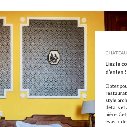
CHÂTEAU 
Liez le c
d’antan !
Optez pou
restaura
style arc
détails et
pièce. Ce
évasion le