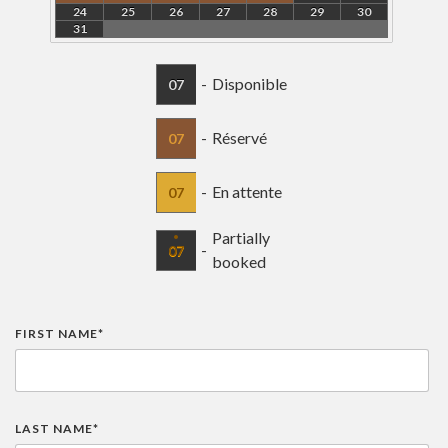
24
25
26
27
28
29
30
31
-
Disponible
07
-
Réservé
07
-
En attente
07
·
Partially
-
07
booked
FIRST NAME*
LAST NAME*