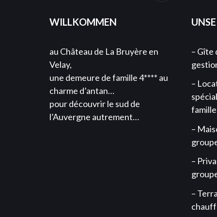
WILLKOMMEN
UNSE
au Château de La Bruyère en
– Gîte
Velay,
gestion
une demeure de famille 4**** au
– Loca
charme d’antan…
spécial
pour découvrir le sud de
famill
l’Auvergne autrement…
– Mais
groupe
– Priva
groupe 
– Terra
chauff