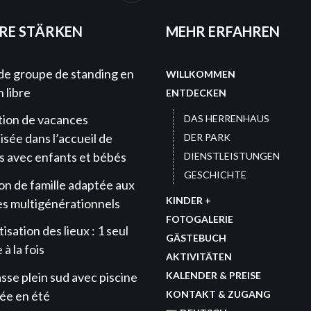
RE STÄRKEN
MEHR ERFAHREN
 de groupe de standing en
WILLKOMMEN
 libre
ENTDECKEN
tion de vacances
DAS HERRENHAUS
isée dans l’accueil de
DER PARK
es avec enfants et bébés
DIENSTLEISTUNGEN
GESCHICHTE
on de famille adaptée aux
KINDER +
s multigénérationnels
FOTOGALERIE
tisation des lieux : 1 seul
GÄSTEBUCH
à la fois
AKTIVITÄTEN
sse plein sud avec piscine
KALENDER & PREISE
ée en été
KONTAKT & ZUGANG