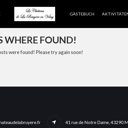
E
GÄSTEBUCH
AKTIVITÄTE
S WHERE FOUND!
osts were found! Please try again soon!
ateaudelabruyere.fr
41 rue de Notre Dame, 43290 