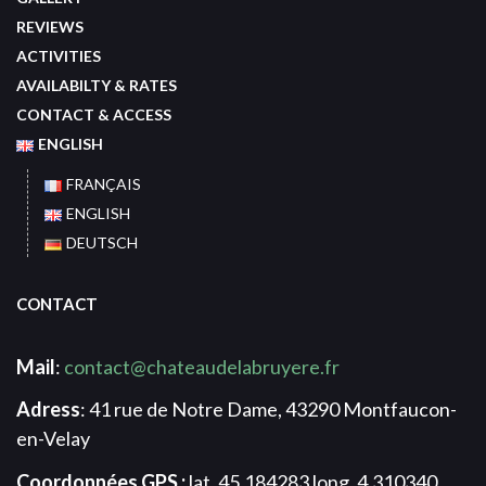
REVIEWS
ACTIVITIES
AVAILABILTY & RATES
CONTACT & ACCESS
ENGLISH
FRANÇAIS
ENGLISH
DEUTSCH
CONTACT
Mail
:
contact@chateaudelabruyere.fr
Adress
: 41 rue de Notre Dame, 43290 Montfaucon-
en-Velay
Coordonnées GPS :
lat. 45.184283 long. 4.310340